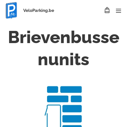
VeloParking.be
Brievenbusse
nunits