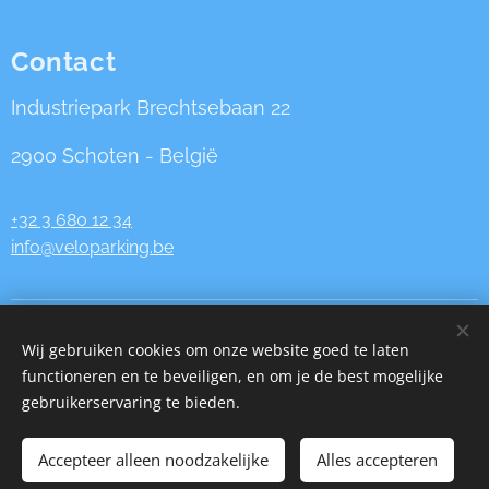
Contact
Industriepark Brechtsebaan 22
2900 Schoten - België
+32 3 680 12 34
info@veloparking.be
VeloParking.be is een website van AeroPulmo bv
| BTW
Wij gebruiken cookies om onze website goed te laten
BE
0833.625.027
functioneren en te beveiligen, en om je de best mogelijke
Cookies
gebruikerservaring te bieden.
Talen
Accepteer alleen noodzakelijke
Alles accepteren
Nederlands
Français