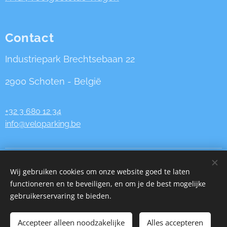
Contact
Industriepark Brechtsebaan 22
2900 Schoten - België
+32 3 680 12 34
info@veloparking.be
VeloParking.be is een website van AeroPulmo bv
| BTW
Wij gebruiken cookies om onze website goed te laten
BE
0833.625.027
functioneren en te beveiligen, en om je de best mogelijke
Cookies
gebruikerservaring te bieden.
Talen
Accepteer alleen noodzakelijke
Alles accepteren