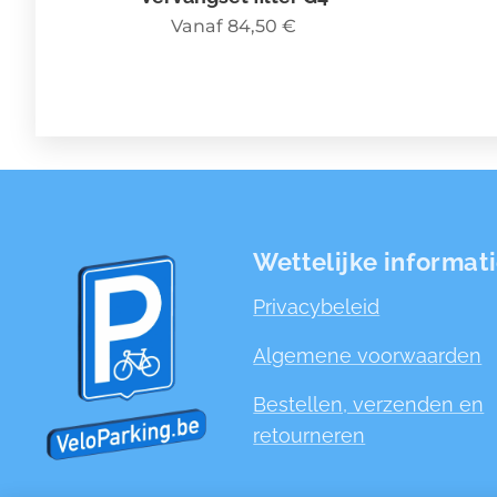
Vanaf
84,50
€
Wettelijke informat
Privacybeleid
Algemene voorwaarden
Bestellen, verzenden en
retourneren