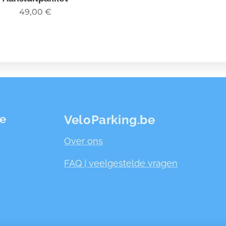
49,00
€
ie
VeloParking.be
Over ons
FAQ | veelgestelde vragen