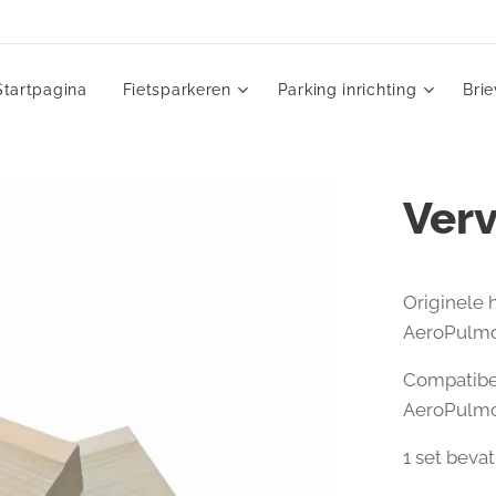
Startpagina
Fietsparkeren
Parking inrichting
Bri
Verv
Originele 
AeroPulmo 
Compatibel
AeroPulmo
1 set bevat