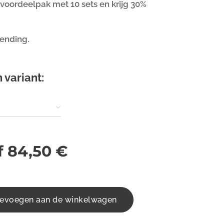
 voordeelpak met 10 sets en krijg 30%
zending.
 variant:
f
84,50
€
evoegen aan de winkelwagen