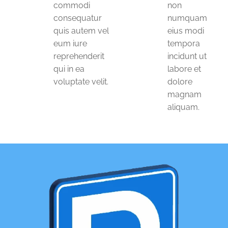
commodi
non
consequatur
numquam
quis autem vel
eius modi
eum iure
tempora
reprehenderit
incidunt ut
qui in ea
labore et
voluptate velit.
dolore
magnam
aliquam.