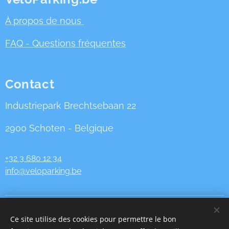
À propos de nous
FAQ - Questions fréquentes
Contact
Industriepark Brechtsebaan 22
2900 Schoten - Belgique
+32 3 680 12 34
info@veloparking.be
VeloParking.be est un site web de la société AeroPulmo srl
| TVA
Ce site utilise des cookies pour permettre le bon
BE
0833.625.027